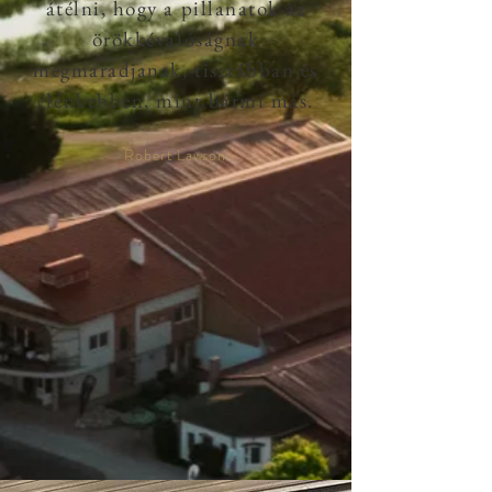
átélni, hogy a pillanatok az
örökkévalóságnak
megmaradjanak, tisztábban és
élénkebben, mint bármi más.
Robert Lawson