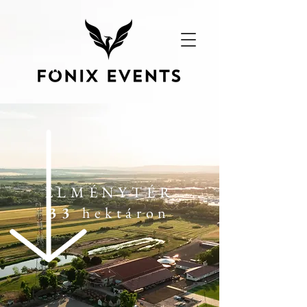
ÉLMÉNYTÉR
33
hektáron