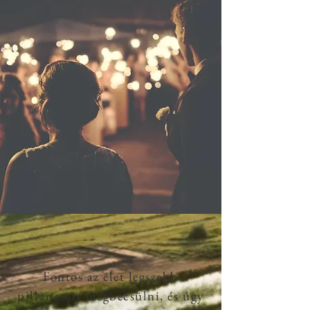
Fontos az élet legszebb
pillanatait megbecsülni, és úgy